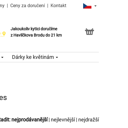
iny
|
Ceny za doručení
|
Kontakt
Jakoukoliv kytici doručíme
Možnost vyzvednout v naší květince
z Havlíčkova Brodu do 21 km
e
Dárky ke květinám
nes
adit:
nejprodávanější
|
nejlevnější
|
nejdražší