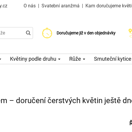
y.cz
O nás
|
Svatební aranžmá
|
Kam doručujeme květ
Doručujeme již od 99 Kč
Doručujeme již v den objednávky
Možný výběr času a dne doručení
Květiny podle druhu
Růže
Smuteční kytic
ém – doručení čerstvých květin ještě d
Ř