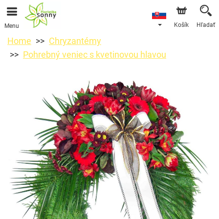
Košík
Hľadať
Menu
Home
Chryzantémy
Pohrebný veniec s kvetinovou hlavou