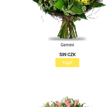
Gemini
539 CZK
Kúpiť