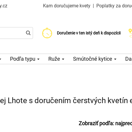
y.cz
Kam doručujeme kvety
|
Poplatky za doru
Vyberte si dátum doručenia
Doručenie v ten istý deň k dispozícii
Poplatok za doručenie od 99 CZK
Podľa typu
Ruže
Smútočné kytice
Da
ej Lhote s doručením čerstvých kvetín 
Zobraziť podľa:
najpre