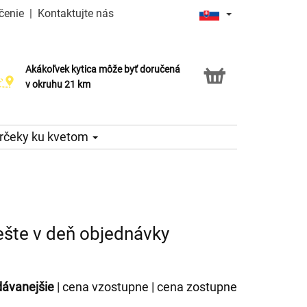
čenie
|
Kontaktujte nás
Akákoľvek kytica môže byť doručená
Služba Click & Collect
v okruhu 21 km
rčeky ku kvetom
ešte v deň objednávky
dávanejšie
|
cena vzostupne
|
cena zostupne