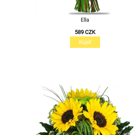
Ella
589 CZK
Kúpiť