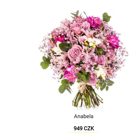
Anabela
949 CZK