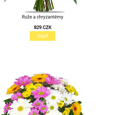
Ruže a chryzantémy
829 CZK
Kúpiť