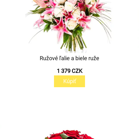
Ružové ľalie a biele ruže
1 379 CZK
Kúpiť