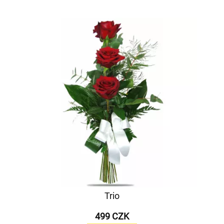
Trio
499 CZK