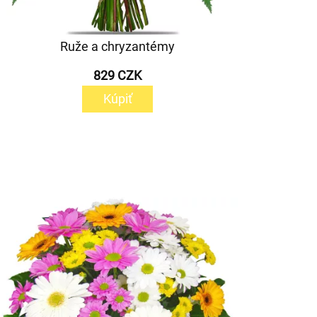
Ruže a chryzantémy
829 CZK
Kúpiť