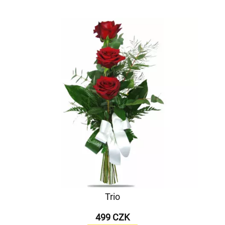
Trio
499 CZK