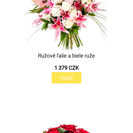
Ružové ľalie a biele ruže
1 379 CZK
Kúpiť