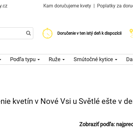
y.cz
Kam doručujeme kvety
|
Poplatky za doru
Vyberte si dátum doručenia
Doručenie v ten istý deň k dispozícii
Poplatok za doručenie od 99 CZK
Podľa typu
Ruže
Smútočné kytice
Da
nie kvetín v Nové Vsi u Světlé ešte v d
Zobraziť podľa:
najpre