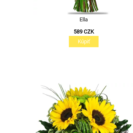
Ella
589 CZK
Kúpiť