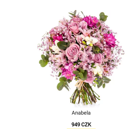
Anabela
949 CZK