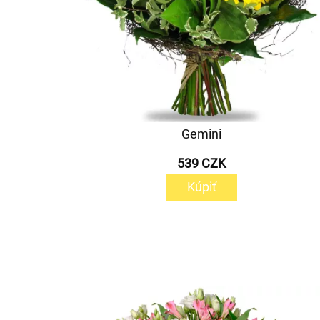
Gemini
539 CZK
Kúpiť