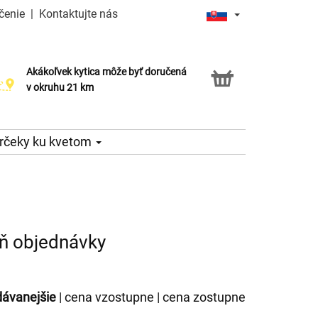
čenie
|
Kontaktujte nás
Akákoľvek kytica môže byť doručená
Služba Click & Collect
v okruhu 21 km
rčeky ku kvetom
eň objednávky
dávanejšie
|
cena vzostupne
|
cena zostupne