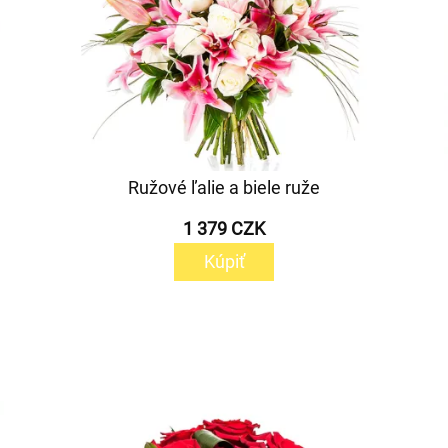
Ružové ľalie a biele ruže
1 379 CZK
Kúpiť