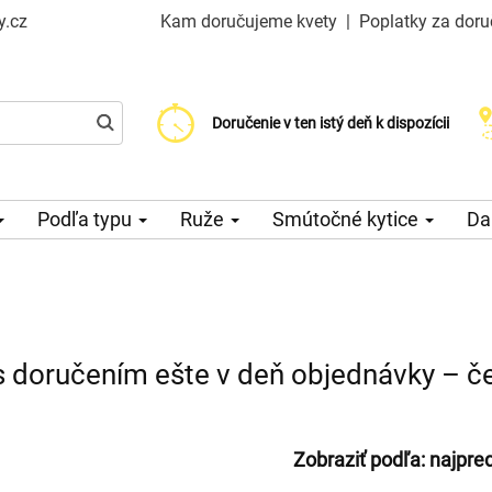
y.cz
Kam doručujeme kvety
|
Poplatky za doru
Vyberte si dátum doručenia
Doručenie v ten istý deň k dispozícii
Poplatok za doručenie od 99 CZK
Podľa typu
Ruže
Smútočné kytice
Da
s doručením ešte v deň objednávky – č
Zobraziť podľa:
najpre