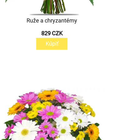
Ruže a chryzantémy
829 CZK
Kúpiť