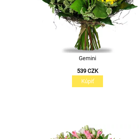
Gemini
539 CZK
Kúpiť