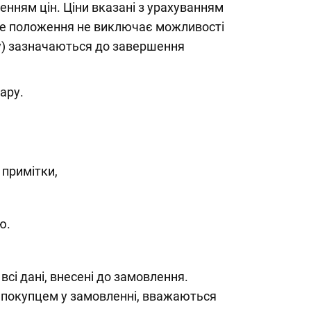
нням цін. Ціни вказані з урахуванням
 Це положення не виключає можливості
ку) зазначаються до завершення
вару.
 примітки,
ю.
і дані, внесені до замовлення.
ні покупцем у замовленні, вважаються