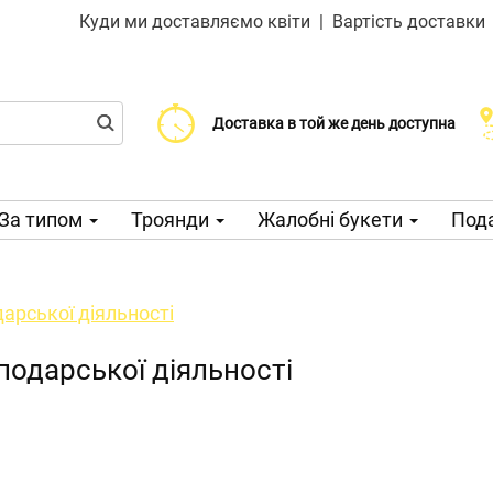
Куди ми доставляємо квіти
|
Вартість доставки
Доставка від 99 CZK
Виберіть дату доставки
Доставка в той же день доступна
За типом
Троянди
Жалобні букети
Пода
арської діяльності
подарської діяльності