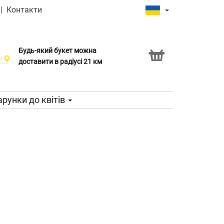
|
Контакти
Будь-який букет можна
Послуга Click & Collect
доставити в радіусі 21 км
рунки до квітів