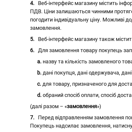
4.
Веб-інтерфейс магазину містить інфор
ПДВ. Ціни залишаються чинними протяго
погодити індивідуальну ціну. Можливі д
замовлення.
5.
Веб-інтерфейс магазину також містить
6.
Для замовлення товару покупець зап
a.
назву та кількість замовленого тов
b.
дані покупця, дані одержувача, дані
c.
для товару, призначеного для достав
d.
обраний спосіб оплати, спосіб доста
(далі разом – «
замовлення
»)
7.
Перед відправленням замовлення покуп
Покупець надсилає замовлення, натисну