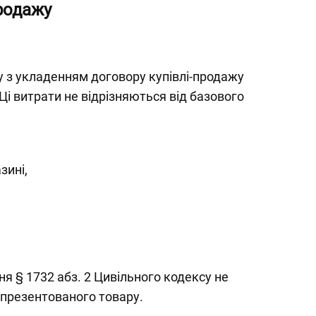
родажу
у з укладенням договору купівлі-продажу
 Ці витрати не відрізняються від базового
зині,
я § 1732 абз. 2 Цивільного кодексу не
 презентованого товару.