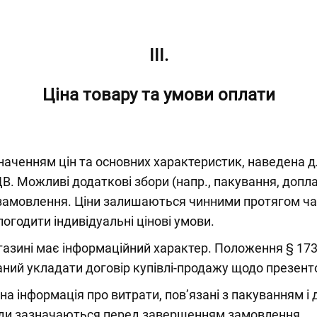
III.
Ціна товару та умови оплати
аченням цін та основних характеристик, наведена дл
В. Можливі додаткові збори (напр., пакування, допл
амовлення. Ціни залишаються чинними протягом часу
годити індивідуальні цінові умови.
газині має інформаційний характер. Положення § 1732
заний укладати договір купівлі-продажу щодо презент
на інформація про витрати, пов’язані з пакуванням і
ди зазначаються перед завершенням замовлення.