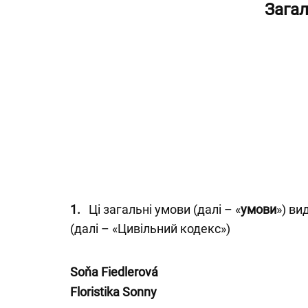
Загал
1.
Ці загальні умови (далі – «
умови
») ви
(далі – «Цивільний кодекс»)
Soňa Fiedlerová
Floristika Sonny