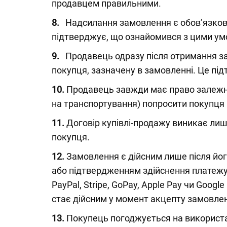
продавцем правильними.
8.
Надсилання замовлення є обов’язково
підтверджує, що ознайомився з цими ум
9.
Продавець одразу після отримання за
покупця, зазначену в замовленні. Це під
10.
Продавець завжди має право залежно 
на транспортування) попросити покупця
11.
Договір купівлі-продажу виникає ли
покупця.
12.
Замовлення є дійсним лише після йог
або підтвердженням здійснення платежу 
PayPal, Stripe, GoPay, Apple Pay чи Goo
стає дійсним у момент акцепту замовле
13.
Покупець погоджується на використан