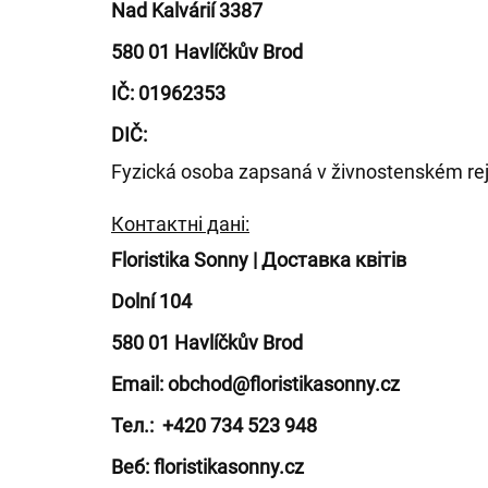
Nad Kalvárií 3387
580 01 Havlíčkův Brod
IČ: 01962353
DIČ:
Fyzická osoba zapsaná v živnostenském rej
Контактні дані:
Floristika Sonny | Доставка квітів
Dolní 104
580 01 Havlíčkův Brod
Email: obchod@floristikasonny.cz
Тел.: +420 734 523 948
Веб: floristikasonny.cz