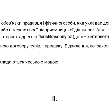
бов’язки продавця і фізичної особи, яка укладає до
або в межах своєї підприємницької діяльності (далі –
а інтернет-адресою
floristikasonny.cz
(далі – «
інтернет
ю договору купівлі-продажу. Відхилення, погоджені
 укладаються чеською мовою.
II.