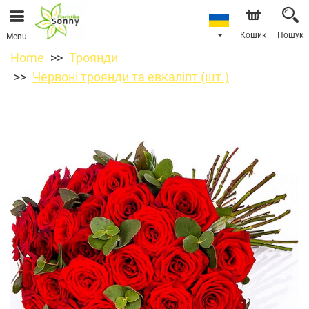
Кошик
Пошук
Menu
Home
Троянди
Червоні троянди та евкаліпт (шт.)