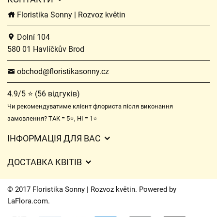
Floristika Sonny | Rozvoz květin
Dolní 104
580 01 Havlíčkův Brod
obchod@floristikasonny.cz
4.9/5 ⭐ (56 відгуків)
Чи рекомендуватиме клієнт флориста після виконання
замовлення? ТАК = 5⭐, НІ = 1⭐
ІНФОРМАЦІЯ ДЛЯ ВАС
Загальні умови ведення господарської діяльності
ДОСТАВКА КВІТІВ
Захист персональних даних
Вартість доставки
Час доставки квітів – огляд можливостей
© 2017 Floristika Sonny | Rozvoz květin. Powered by
Куди ми доставляємо квіти
LaFlora.com
.
Файли cookie