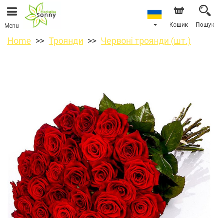
Кошик
Пошук
Menu
Home
Троянди
Червоні троянди (шт.)