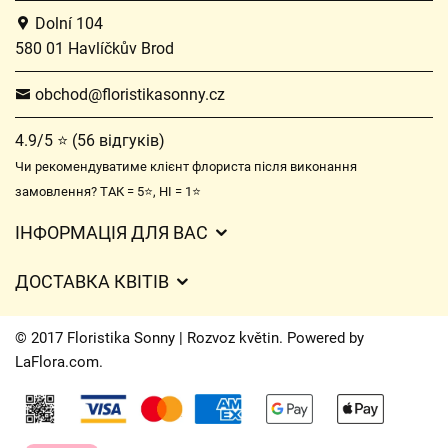
Dolní 104
580 01 Havlíčkův Brod
obchod@floristikasonny.cz
4.9/5 ⭐ (56 відгуків)
Чи рекомендуватиме клієнт флориста після виконання
замовлення? ТАК = 5⭐, НІ = 1⭐
ІНФОРМАЦІЯ ДЛЯ ВАС
Загальні умови ведення господарської діяльності
ДОСТАВКА КВІТІВ
Захист персональних даних
Вартість доставки
Час доставки квітів – огляд можливостей
© 2017 Floristika Sonny | Rozvoz květin. Powered by
Куди ми доставляємо квіти
LaFlora.com
.
Файли cookie
Контакти