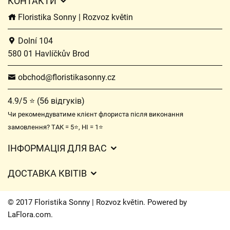
КОНТАКТИ
Floristika Sonny | Rozvoz květin
Dolní 104
580 01 Havlíčkův Brod
obchod@floristikasonny.cz
4.9/5 ⭐ (56 відгуків)
Чи рекомендуватиме клієнт флориста після виконання
замовлення? ТАК = 5⭐, НІ = 1⭐
ІНФОРМАЦІЯ ДЛЯ ВАС
Загальні умови ведення господарської діяльності
ДОСТАВКА КВІТІВ
Захист персональних даних
Вартість доставки
Час доставки квітів – огляд можливостей
© 2017 Floristika Sonny | Rozvoz květin. Powered by
Куди ми доставляємо квіти
LaFlora.com
.
Файли cookie