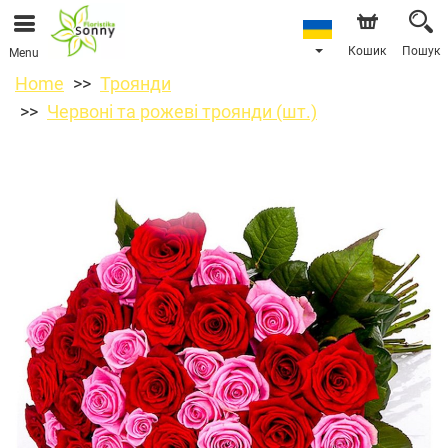
Кошик
Пошук
Menu
Home
Троянди
Червоні та рожеві троянди (шт.)