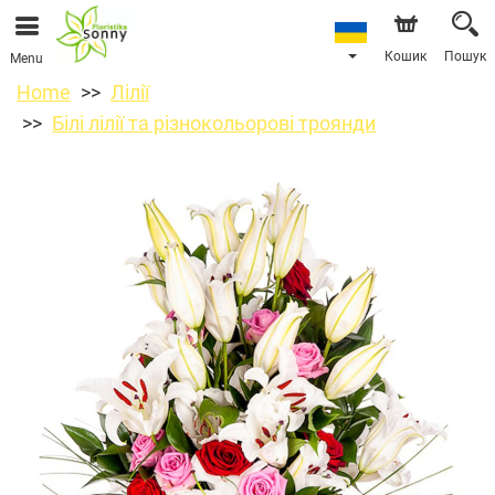
Кошик
Пошук
Menu
Home
Лілії
Білі лілії та різнокольорові троянди