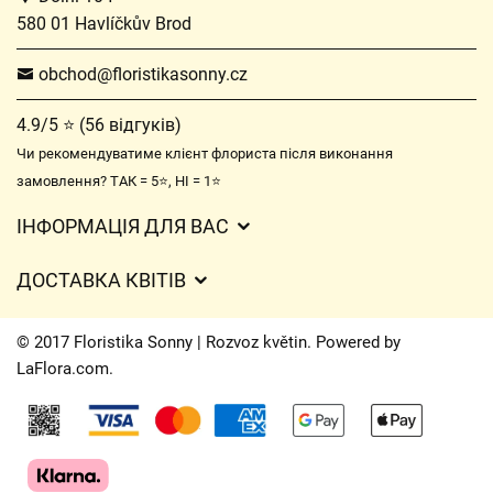
580 01 Havlíčkův Brod
obchod@floristikasonny.cz
4.9/5 ⭐ (56 відгуків)
Чи рекомендуватиме клієнт флориста після виконання
замовлення? ТАК = 5⭐, НІ = 1⭐
ІНФОРМАЦІЯ ДЛЯ ВАС
Загальні умови ведення господарської діяльності
ДОСТАВКА КВІТІВ
Захист персональних даних
Вартість доставки
Час доставки квітів – огляд можливостей
© 2017 Floristika Sonny | Rozvoz květin. Powered by
Куди ми доставляємо квіти
LaFlora.com
.
Файли cookie
Контакти