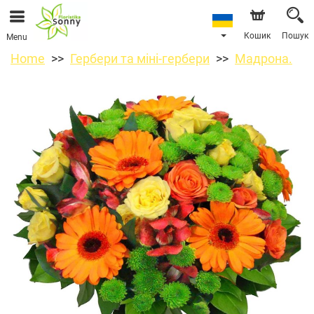
Кошик
Пошук
Menu
Home
Гербери та міні-гербери
Мадрона.