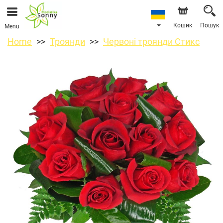
Кошик
Пошук
Menu
Home
Троянди
Червоні троянди Стикс