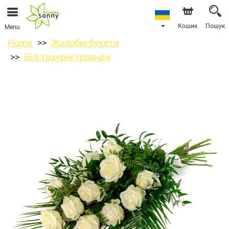
Кошик
Пошук
Menu
Home
Жалобні букети
Білі траурні троянди