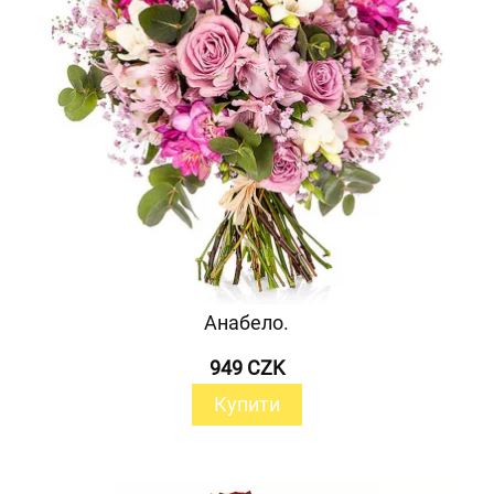
Анабело.
949 CZK
Купити