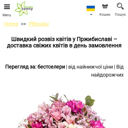
Кошик
Пошук
Menu
Home
Přibyslav
Швидкий розвіз квітів у Пржибиславі –
доставка свіжих квітів в день замовлення
Перегляд за:
бестселери
|
від найнижчої ціни
|
Від
найдорожчих