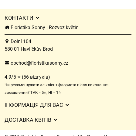
КОНТАКТИ
Floristika Sonny | Rozvoz květin
Dolní 104
580 01 Havlíčkův Brod
obchod@floristikasonny.cz
4.9/5 ⭐ (56 відгуків)
Чи рекомендуватиме клієнт флориста після виконання
замовлення? ТАК = 5⭐, НІ = 1⭐
ІНФОРМАЦІЯ ДЛЯ ВАС
Загальні умови ведення господарської діяльності
ДОСТАВКА КВІТІВ
Захист персональних даних
Вартість доставки
Час доставки квітів – огляд можливостей