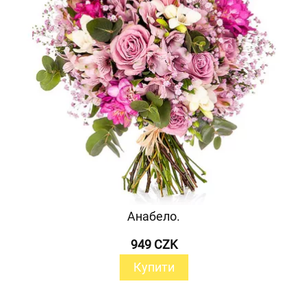
Анабело.
949 CZK
Купити