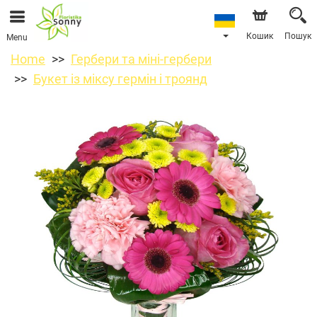
Кошик
Пошук
Menu
Home
Гербери та міні-гербери
Букет із міксу гермін і троянд