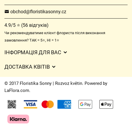
obchod@floristikasonny.cz
4.9/5 ⭐ (56 відгуків)
Чи рекомендуватиме клієнт флориста після виконання
замовлення? ТАК = 5⭐, НІ = 1⭐
ІНФОРМАЦІЯ ДЛЯ ВАС
Загальні умови ведення господарської діяльності
ДОСТАВКА КВІТІВ
Захист персональних даних
Вартість доставки
Час доставки квітів – огляд можливостей
© 2017 Floristika Sonny | Rozvoz květin. Powered by
Куди ми доставляємо квіти
LaFlora.com
.
Файли cookie
Контакти